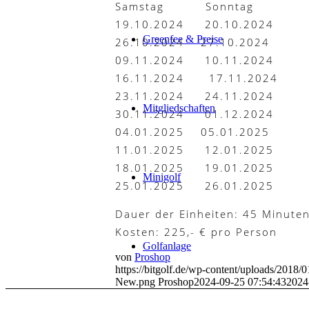
Samstag Sonntag
19.10.2024 20.10.2024
Greenfee & Preise
26.10.2024 27.10.2024
09.11.2024 10.11.2024
16.11.2024 17.11.2024
23.11.2024 24.11.2024
Mitgliedschaften
30.11.2024 01.12.2024
04.01.2025 05.01.2025
11.01.2025 12.01.2025
18.01.2025 19.01.2025
Minigolf
25.01.2025 26.01.2025
Dauer der Einheiten: 45 Minute
Kosten: 225,- € pro Person
Golfanlage
von
Proshop
https://bitgolf.de/wp-content/uploads/2018
New.png
Proshop
2024-09-25 07:54:43
2024