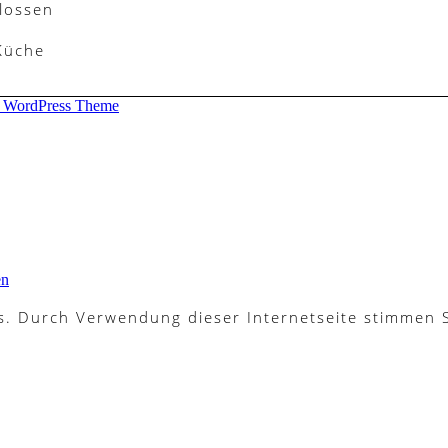
lossen
 Küche
d WordPress Theme
en
es. Durch Verwendung dieser Internetseite stimmen