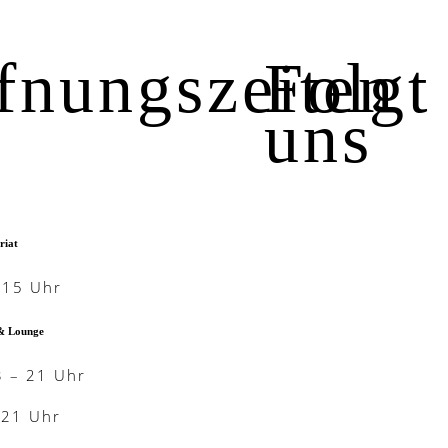
fnungszeiten
Folgt
uns
riat
-15 Uhr
& Lounge
3 – 21 Uhr
-21 Uhr