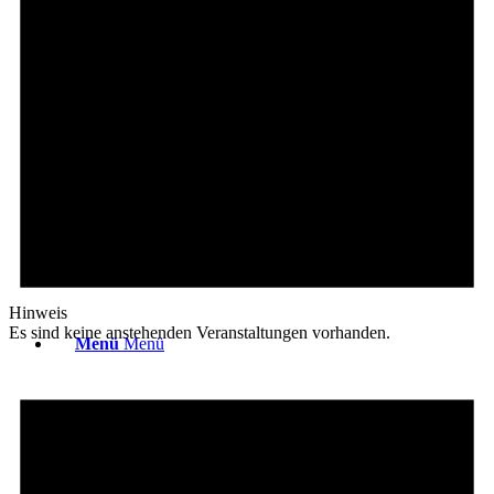
Platzreife
Golfregeln
Kurse
Hinweis
Es sind keine anstehenden Veranstaltungen vorhanden.
Menü
Menü