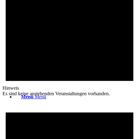
Platzreife
Golfregeln
Kurse
Hinweis
Es sind keine anstehenden Veranstaltungen vorhanden.
Menü
Menü