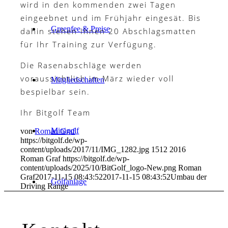
wird in den kommenden zwei Tagen
eingeebnet und im Frühjahr eingesät. Bis
Greenfee & Preise
dahin stehen Ihnen 20 Abschlagsmatten
für Ihr Training zur Verfügung.
Die Rasenabschläge werden
voraussichtlich im März wieder voll
Mitgliedschaften
bespielbar sein.
Ihr Bitgolf Team
Minigolf
von
Roman Graf
https://bitgolf.de/wp-
content/uploads/2017/11/IMG_1282.jpg
1512
2016
Roman Graf
https://bitgolf.de/wp-
content/uploads/2025/10/BitGolf_logo-New.png
Roman
Graf
2017-11-15 08:43:52
2017-11-15 08:43:52
Umbau der
Golfanlage
Driving Range