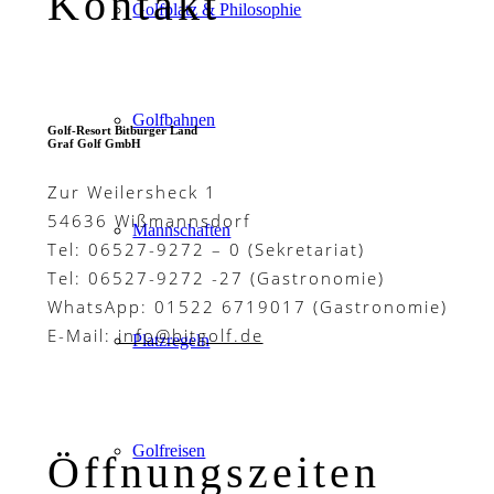
Kontakt
Golfplatz & Philosophie
Golfbahnen
Golf-Resort Bitburger Land
Graf Golf GmbH
Zur Weilersheck 1
54636 Wißmannsdorf
Mannschaften
Tel: 06527-9272 – 0 (Sekretariat)
Tel: 06527-9272 -27 (Gastronomie)
WhatsApp: 01522 6719017 (Gastronomie)
E-Mail:
info@bitgolf.de
Platzregeln
Golfreisen
Öffnungszeiten