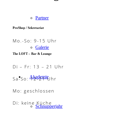
Partner
ProShop / Sekretariat
Mo.-So: 9-15 Uhr
Galerie
The LOFT – Bar & Lounge
Di – Fr: 13 – 21 Uhr
Akademie
Sa-So: 12-21 Uhr
Mo: geschlossen
Di: keine Küche
Schnupperjahr