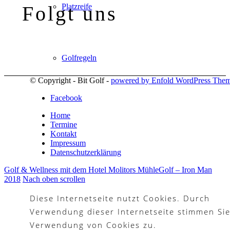
Folgt uns
Platzreife
Golfregeln
© Copyright - Bit Golf -
powered by Enfold WordPress The
Facebook
Kurse
Home
Termine
Kontakt
Impressum
Datenschutzerklärung
Menü
Menü
Golf & Wellness mit dem Hotel Molitors Mühle
Golf – Iron Man
2018
Nach oben scrollen
Diese Internetseite nutzt Cookies. Durch
Verwendung dieser Internetseite stimmen Sie
Verwendung von Cookies zu.