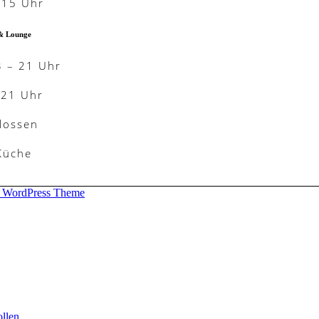
-15 Uhr
& Lounge
3 – 21 Uhr
-21 Uhr
lossen
 Küche
d WordPress Theme
llen