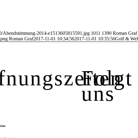
17/10/Abendstimmung-2014-e1513605815591.jpg
1011
1390
Roman Graf
.png
Roman Graf
2017-11-01 10:34:56
2017-11-01 10:35:56
Golf & Wel
fnungszeiten
Folgt
uns
riat