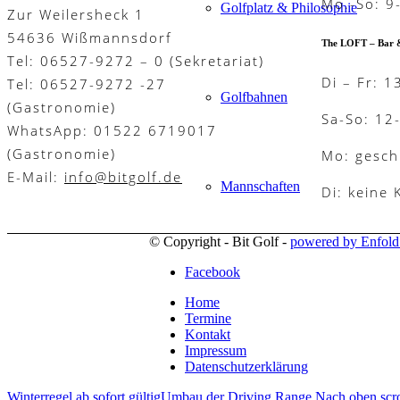
Mo.-So: 9
Golfplatz & Philosophie
Zur Weilersheck 1
54636 Wißmannsdorf
The LOFT – Bar 
Tel: 06527-9272 – 0 (Sekretariat)
Di – Fr: 1
Tel: 06527-9272 -27
Golfbahnen
(Gastronomie)
Sa-So: 12
WhatsApp: 01522 6719017
(Gastronomie)
Mo: gesch
E-Mail:
info@bitgolf.de
Mannschaften
Di: keine
© Copyright - Bit Golf -
powered by Enfol
Facebook
Platzregeln
Home
Termine
Kontakt
Impressum
Golfreisen
Datenschutzerklärung
Winterregel ab sofort gültig
Umbau der Driving Range
Nach oben scro