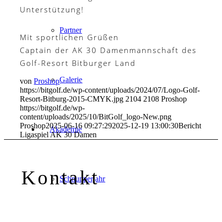
Unterstützung!
https://vca-
Partner
deutschland.de/downloads/
Mit sportlichen Grüßen
Captain der AK 30 Damenmannschaft des
Golf-Resort Bitburger Land
Galerie
von
Proshop
https://bitgolf.de/wp-content/uploads/2024/07/Logo-Golf-
Resort-Bitburg-2015-CMYK.jpg
2104
2108
Proshop
https://bitgolf.de/wp-
content/uploads/2025/10/BitGolf_logo-New.png
Proshop
2025-06-16 09:27:29
2025-12-19 13:00:30
Bericht
Akademie
Ligaspiel AK 30 Damen
Kontakt
Schnupperjahr