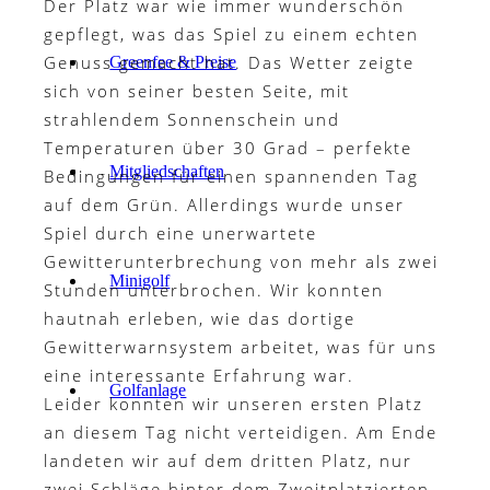
Der Platz war wie immer wunderschön
gepflegt, was das Spiel zu einem echten
Genuss gemacht hat. Das Wetter zeigte
Greenfee & Preise
sich von seiner besten Seite, mit
strahlendem Sonnenschein und
Temperaturen über 30 Grad – perfekte
Mitgliedschaften
Bedingungen für einen spannenden Tag
auf dem Grün. Allerdings wurde unser
Spiel durch eine unerwartete
Gewitterunterbrechung von mehr als zwei
Minigolf
Stunden unterbrochen. Wir konnten
hautnah erleben, wie das dortige
Gewitterwarnsystem arbeitet, was für uns
eine interessante Erfahrung war.
Golfanlage
Leider konnten wir unseren ersten Platz
an diesem Tag nicht verteidigen. Am Ende
landeten wir auf dem dritten Platz, nur
zwei Schläge hinter dem Zweitplatzierten.