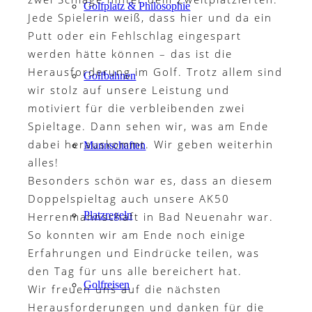
Golfplatz & Philosophie
Jede Spielerin weiß, dass hier und da ein
Putt oder ein Fehlschlag eingespart
werden hätte können – das ist die
Herausforderung im Golf. Trotz allem sind
Golfbahnen
wir stolz auf unsere Leistung und
motiviert für die verbleibenden zwei
Spieltage. Dann sehen wir, was am Ende
dabei herauskommt. Wir geben weiterhin
Mannschaften
alles!
Besonders schön war es, dass an diesem
Doppelspieltag auch unsere AK50
Platzregeln
Herrenmannschaft in Bad Neuenahr war.
So konnten wir am Ende noch einige
Erfahrungen und Eindrücke teilen, was
den Tag für uns alle bereichert hat.
Golfreisen
Wir freuen uns auf die nächsten
Herausforderungen und danken für die