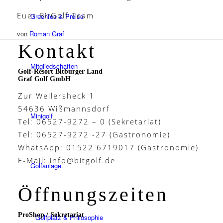
Euer BitGolf Team
Greenfee & Preise
von
Roman Graf
Kontakt
Mitgliedschaften
Golf-Resort Bitburger Land
Graf Golf GmbH
Zur Weilersheck 1
54636 Wißmannsdorf
Minigolf
Tel: 06527-9272 – 0 (Sekretariat)
Tel: 06527-9272 -27 (Gastronomie)
WhatsApp: 01522 6719017 (Gastronomie)
E-Mail:
info@bitgolf.de
Golfanlage
Öffnungszeiten
ProShop / Sekretariat
Golfplatz & Philosophie