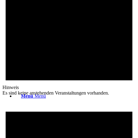
Platzreife
Golfregeln
Kurse
Hinweis
Es sind keine anstehenden Veranstaltungen vorhanden.
Menü
Menü