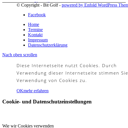
Platzreife
© Copyright - Bit Golf -
powered by Enfold WordPress The
Facebook
Home
Termine
Golfregeln
Kontakt
Impressum
Datenschutzerklärung
Nach oben scrollen
Kurse
Diese Internetseite nutzt Cookies. Durch
Verwendung dieser Internetseite stimmen Sie
Verwendung von Cookies zu.
Menü
Menü
OK
mehr erfahren
Cookie- und Datenschutzeinstellungen
Wie wir Cookies verwenden