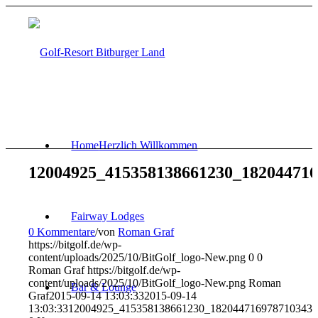
Home
Herzlich Willkommen
12004925_415358138661230_18204471
Fairway Lodges
0 Kommentare
/
von
Roman Graf
https://bitgolf.de/wp-
content/uploads/2025/10/BitGolf_logo-New.png
0
0
Roman Graf
https://bitgolf.de/wp-
content/uploads/2025/10/BitGolf_logo-New.png
Roman
Bar & Lounge
Graf
2015-09-14 13:03:33
2015-09-14
13:03:33
12004925_415358138661230_182044716978710343