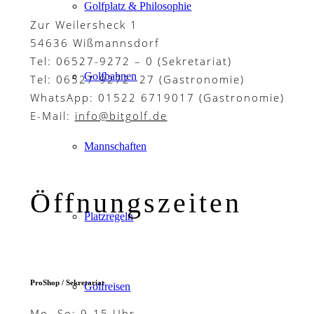
Golfplatz & Philosophie
Zur Weilersheck 1
54636 Wißmannsdorf
Tel: 06527-9272 – 0 (Sekretariat)
Golfbahnen
Tel: 06527-9272 -27 (Gastronomie)
WhatsApp: 01522 6719017 (Gastronomie)
E-Mail:
info@bitgolf.de
Mannschaften
Öffnungszeiten
Platzregeln
ProShop / Sekretariat
Golfreisen
Mo.-So: 9-15 Uhr