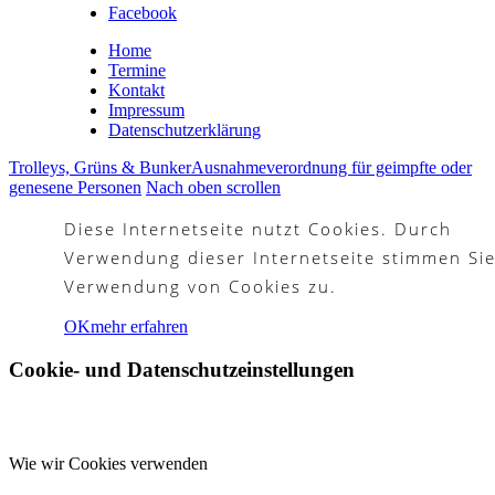
Facebook
Platzreife
Home
Termine
Kontakt
Impressum
Golfregeln
Datenschutzerklärung
Trolleys, Grüns & Bunker
Ausnahmeverordnung für geimpfte oder
genesene Personen
Nach oben scrollen
Diese Internetseite nutzt Cookies. Durch
Kurse
Verwendung dieser Internetseite stimmen Sie
Verwendung von Cookies zu.
OK
mehr erfahren
Menü
Menü
Cookie- und Datenschutzeinstellungen
Wie wir Cookies verwenden