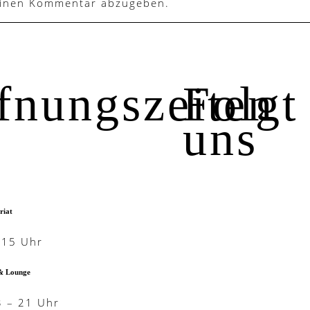
einen Kommentar abzugeben.
fnungszeiten
Folgt
uns
riat
-15 Uhr
& Lounge
3 – 21 Uhr