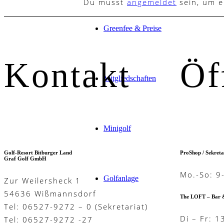
Du musst
angemeldet
sein, um 
Greenfee & Preise
Kontakt
Öf
Mitgliedschaften
Minigolf
Golf-Resort Bitburger Land
ProShop / Sekreta
Graf Golf GmbH
Mo.-So: 9
Golfanlage
Zur Weilersheck 1
54636 Wißmannsdorf
The LOFT – Bar 
Tel: 06527-9272 – 0 (Sekretariat)
Di – Fr: 1
Tel: 06527-9272 -27