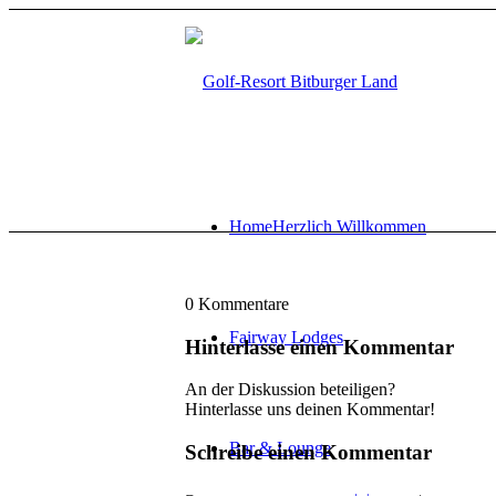
Home
Herzlich Willkommen
0
Kommentare
Fairway Lodges
Hinterlasse einen Kommentar
An der Diskussion beteiligen?
Hinterlasse uns deinen Kommentar!
Bar & Lounge
Schreibe einen Kommentar