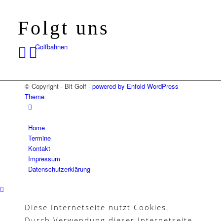
Folgt uns
Golfbahnen
© Copyright - Bit Golf -
powered by Enfold WordPress
Theme
Mannschaften
Home
Termine
Kontakt
Platzregeln
Impressum
Datenschutzerklärung
Golfreisen
Diese Internetseite nutzt Cookies.
Durch Verwendung dieser Internetseite