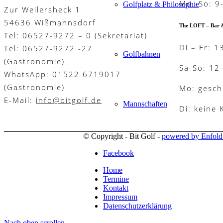
Mo.-So: 9
Golfplatz & Philosophie
Zur Weilersheck 1
54636 Wißmannsdorf
The LOFT – Bar 
Tel: 06527-9272 – 0 (Sekretariat)
Di – Fr: 1
Tel: 06527-9272 -27
Golfbahnen
(Gastronomie)
Sa-So: 12
WhatsApp: 01522 6719017
(Gastronomie)
Mo: gesch
E-Mail:
info@bitgolf.de
Mannschaften
Di: keine
© Copyright - Bit Golf -
powered by Enfol
Facebook
Platzregeln
Home
Termine
Kontakt
Impressum
Golfreisen
Datenschutzerklärung
Nach oben scrollen