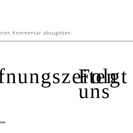
einen Kommentar abzugeben.
fnungszeiten
Folgt
uns
riat