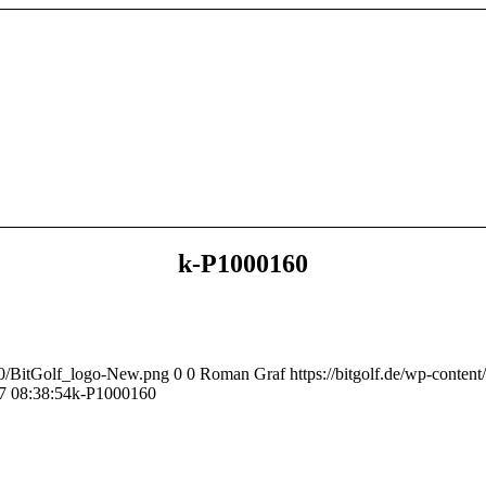
k-P1000160
/10/BitGolf_logo-New.png
0
0
Roman Graf
https://bitgolf.de/wp-conte
7 08:38:54
k-P1000160