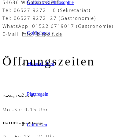
54636 Wißmannsdorf
Golfplatz & Philosophie
Tel: 06527-9272 – 0 (Sekretariat)
Tel: 06527-9272 -27 (Gastronomie)
WhatsApp: 01522 6719017 (Gastronomie)
Golfbahnen
E-Mail:
info@bitgolf.de
Öffnungszeiten
Mannschaften
Platzregeln
ProShop / Sekretariat
Mo.-So: 9-15 Uhr
The LOFT – Bar & Lounge
Golfreisen
Di – Fr: 13 – 21 Uhr