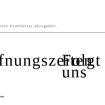
einen Kommentar abzugeben.
fnungszeiten
Folgt
uns
riat