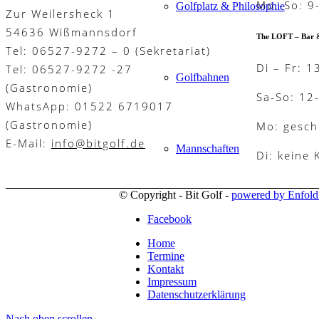
Mo.-So: 9
Golfplatz & Philosophie
Zur Weilersheck 1
54636 Wißmannsdorf
The LOFT – Bar 
Tel: 06527-9272 – 0 (Sekretariat)
Di – Fr: 1
Tel: 06527-9272 -27
Golfbahnen
(Gastronomie)
Sa-So: 12
WhatsApp: 01522 6719017
(Gastronomie)
Mo: gesch
E-Mail:
info@bitgolf.de
Mannschaften
Di: keine
© Copyright - Bit Golf -
powered by Enfol
Facebook
Platzregeln
Home
Termine
Kontakt
Impressum
Golfreisen
Datenschutzerklärung
Nach oben scrollen