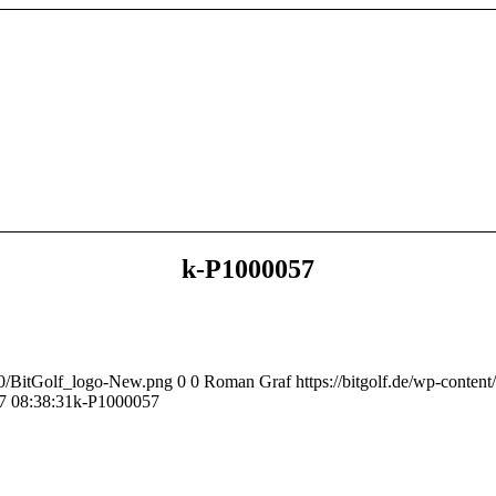
k-P1000057
/10/BitGolf_logo-New.png
0
0
Roman Graf
https://bitgolf.de/wp-conte
7 08:38:31
k-P1000057