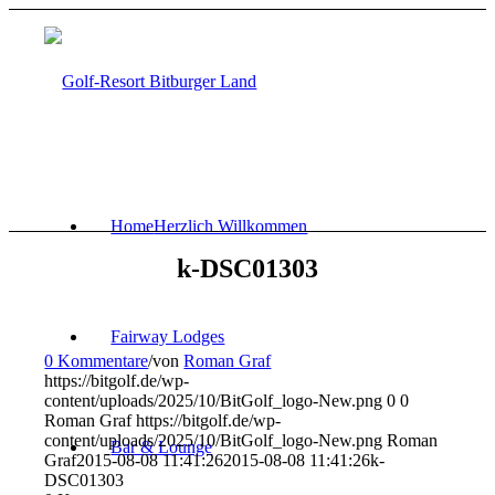
Home
Herzlich Willkommen
k-DSC01303
Fairway Lodges
0 Kommentare
/
von
Roman Graf
https://bitgolf.de/wp-
content/uploads/2025/10/BitGolf_logo-New.png
0
0
Roman Graf
https://bitgolf.de/wp-
content/uploads/2025/10/BitGolf_logo-New.png
Roman
Bar & Lounge
Graf
2015-08-08 11:41:26
2015-08-08 11:41:26
k-
DSC01303