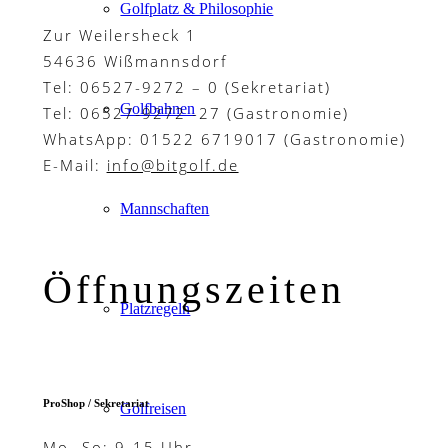
Golfplatz & Philosophie
Zur Weilersheck 1
54636 Wißmannsdorf
Tel: 06527-9272 – 0 (Sekretariat)
Golfbahnen
Tel: 06527-9272 -27 (Gastronomie)
WhatsApp: 01522 6719017 (Gastronomie)
E-Mail:
info@bitgolf.de
Mannschaften
Öffnungszeiten
Platzregeln
ProShop / Sekretariat
Golfreisen
Mo.-So: 9-15 Uhr