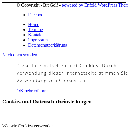
Platzreife
© Copyright - Bit Golf -
powered by Enfold WordPress The
Facebook
Home
Termine
Golfregeln
Kontakt
Impressum
Datenschutzerklärung
Nach oben scrollen
Kurse
Diese Internetseite nutzt Cookies. Durch
Verwendung dieser Internetseite stimmen Sie
Verwendung von Cookies zu.
Menü
Menü
OK
mehr erfahren
Cookie- und Datenschutzeinstellungen
Wie wir Cookies verwenden