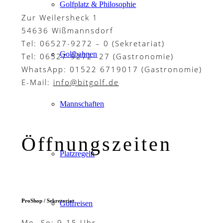
Golfplatz & Philosophie
Zur Weilersheck 1
54636 Wißmannsdorf
Tel: 06527-9272 – 0 (Sekretariat)
Golfbahnen
Tel: 06527-9272 -27 (Gastronomie)
WhatsApp: 01522 6719017 (Gastronomie)
E-Mail:
info@bitgolf.de
Mannschaften
Öffnungszeiten
Platzregeln
ProShop / Sekretariat
Golfreisen
Mo.-So: 9-15 Uhr