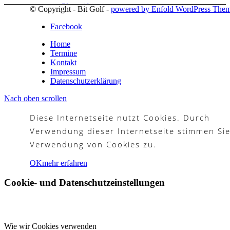
Platzreife
© Copyright - Bit Golf -
powered by Enfold WordPress The
Facebook
Home
Termine
Golfregeln
Kontakt
Impressum
Datenschutzerklärung
Nach oben scrollen
Kurse
Diese Internetseite nutzt Cookies. Durch
Verwendung dieser Internetseite stimmen Sie
Verwendung von Cookies zu.
Menü
Menü
OK
mehr erfahren
Cookie- und Datenschutzeinstellungen
Wie wir Cookies verwenden