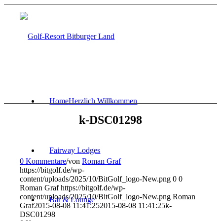
Home
Herzlich Willkommen
k-DSC01298
Fairway Lodges
0 Kommentare
/
von
Roman Graf
https://bitgolf.de/wp-
content/uploads/2025/10/BitGolf_logo-New.png
0
0
Roman Graf
https://bitgolf.de/wp-
content/uploads/2025/10/BitGolf_logo-New.png
Roman
Bar & Lounge
Graf
2015-08-08 11:41:25
2015-08-08 11:41:25
k-
DSC01298