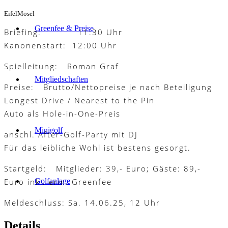
EifelMosel
Greenfee & Preise
Briefing: 11:30 Uhr
Kanonenstart: 12:00 Uhr
Spielleitung: Roman Graf
Mitgliedschaften
Preise: Brutto/Nettopreise je nach Beteiligung
Longest Drive / Nearest to the Pin
Auto als Hole-in-One-Preis
Minigolf
anschl. After-Golf-Party mit DJ
Für das leibliche Wohl ist bestens gesorgt.
Startgeld: Mitglieder: 39,- Euro; Gäste: 89,-
Euro inkl. erm. Greenfee
Golfanlage
Meldeschluss: Sa. 14.06.25, 12 Uhr
Details