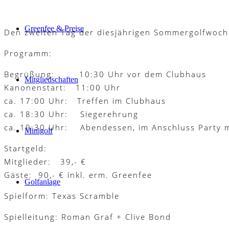
Greenfee & Preise
Den zweiten Tag der diesjährigen Sommergolfwoch
Programm:
Begrüßung: 10:30 Uhr vor dem Clubhaus
Mitgliedschaften
Kanonenstart: 11:00 Uhr
ca. 17:00 Uhr: Treffen im Clubhaus
ca. 18:30 Uhr: Siegerehrung
ca. 19:30 Uhr: Abendessen, im Anschluss Party m
Minigolf
Startgeld:
Mitglieder: 39,- €
Gäste: 90,- € inkl. erm. Greenfee
Golfanlage
Spielform: Texas Scramble
Spielleitung: Roman Graf + Clive Bond