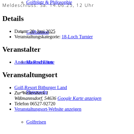
Golfplatz & Philosophie
Meldeschluss: Sa. 14.06.25, 12 Uhr
Details
Datum:
20. Juni 2025
Golfbahnen
Veranstaltungskategorie:
18-Loch Turnier
Veranstalter
Mannschaften
Andando Real Estate
Veranstaltungsort
Golf-Resort Bitburger Land
Platzregeln
Zur Weilersheck 1
Wißmannsdorf
,
54636
Google Karte anzeigen
Telefon
06527-92720
Veranstaltungsort-Website anzeigen
Golfreisen