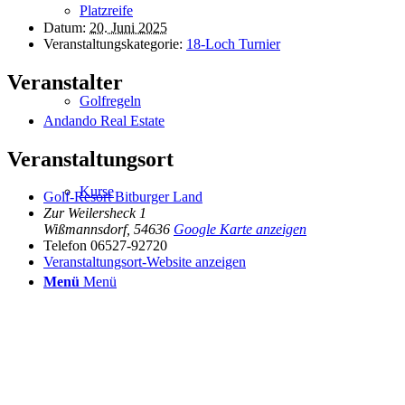
Platzreife
Datum:
20. Juni 2025
Veranstaltungskategorie:
18-Loch Turnier
Veranstalter
Golfregeln
Andando Real Estate
Veranstaltungsort
Kurse
Golf-Resort Bitburger Land
Zur Weilersheck 1
Wißmannsdorf
,
54636
Google Karte anzeigen
Telefon
06527-92720
Veranstaltungsort-Website anzeigen
Menü
Menü