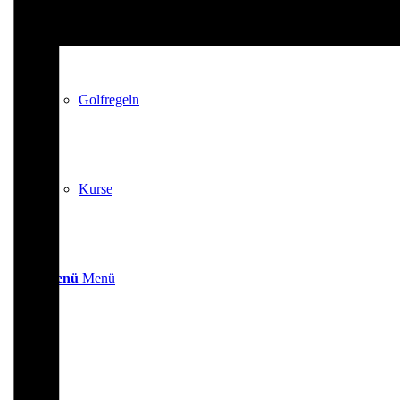
Platzreife
Golfregeln
Kurse
Menü
Menü