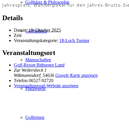
Golfplatz & Philosophie
Jahrespreis: Wanderpokal für den Jahres-Brutto-Si
Details
Datum:
19. Oktober 2025
Golfbahnen
Zeit:
Veranstaltungskategorie:
18-Loch Turnier
Veranstaltungsort
Mannschaften
Golf-Resort Bitburger Land
Zur Weilersheck 1
Wißmannsdorf
,
54636
Google Karte anzeigen
Telefon
06527-92720
Veranstaltungsort-Website anzeigen
Platzregeln
Golfreisen