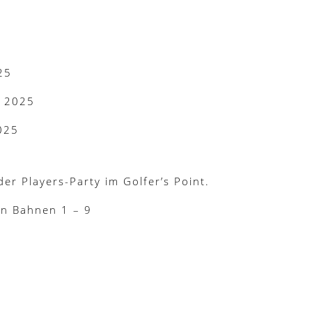
25
r 2025
025
er Players-Party im Golfer’s Point.
en Bahnen 1 – 9