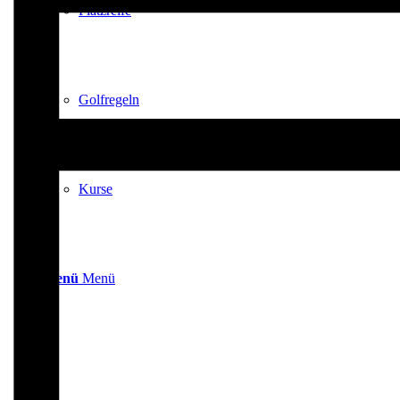
Platzreife
Golfregeln
Kurse
Menü
Menü