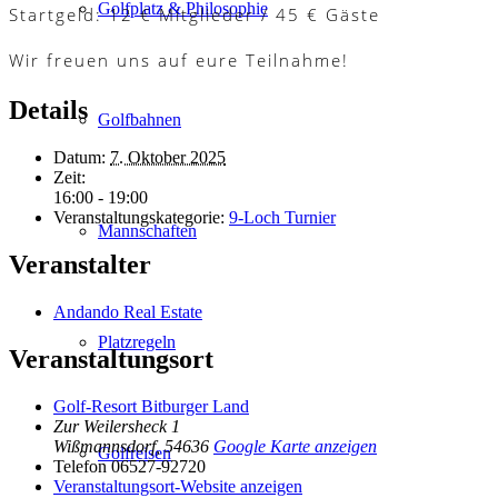
Golfplatz & Philosophie
Startgeld: 12 € Mitglieder / 45 € Gäste
Wir freuen uns auf eure Teilnahme!
Details
Golfbahnen
Datum:
7. Oktober 2025
Zeit:
16:00 - 19:00
Veranstaltungskategorie:
9-Loch Turnier
Mannschaften
Veranstalter
Andando Real Estate
Platzregeln
Veranstaltungsort
Golf-Resort Bitburger Land
Zur Weilersheck 1
Wißmannsdorf
,
54636
Google Karte anzeigen
Golfreisen
Telefon
06527-92720
Veranstaltungsort-Website anzeigen