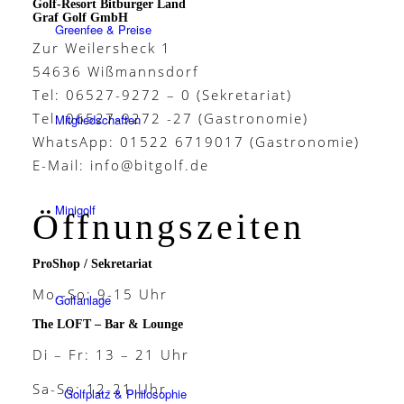
Golf-Resort Bitburger Land
Graf Golf GmbH
Greenfee & Preise
Zur Weilersheck 1
54636 Wißmannsdorf
Tel: 06527-9272 – 0 (Sekretariat)
Tel: 06527-9272 -27 (Gastronomie)
Mitgliedschaften
WhatsApp: 01522 6719017 (Gastronomie)
E-Mail:
info@bitgolf.de
Minigolf
Öffnungszeiten
ProShop / Sekretariat
Mo.-So: 9-15 Uhr
Golfanlage
The LOFT – Bar & Lounge
Di – Fr: 13 – 21 Uhr
Sa-So: 12-21 Uhr
Golfplatz & Philosophie