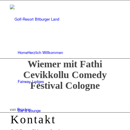
Home
Herzlich Willkommen
Wiemer mit Fathi
Cevikkollu Comedy
Fairway Lodges
Festival Cologne
von
Proshop
Bar & Lounge
Kontakt