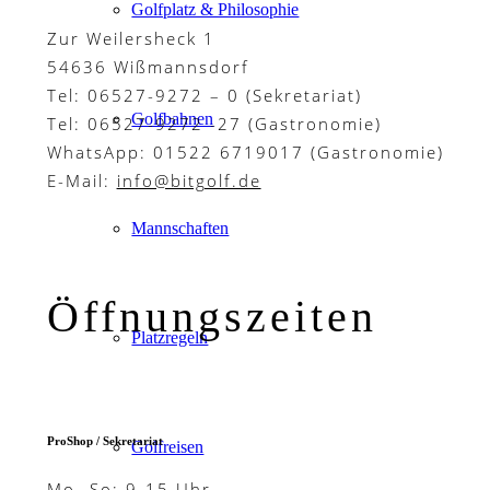
Golfplatz & Philosophie
Zur Weilersheck 1
54636 Wißmannsdorf
Tel: 06527-9272 – 0 (Sekretariat)
Golfbahnen
Tel: 06527-9272 -27 (Gastronomie)
WhatsApp: 01522 6719017 (Gastronomie)
E-Mail:
info@bitgolf.de
Mannschaften
Öffnungszeiten
Platzregeln
ProShop / Sekretariat
Golfreisen
Mo.-So: 9-15 Uhr