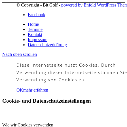
Platzreife
© Copyright - Bit Golf -
powered by Enfold WordPress The
Facebook
Home
Termine
Golfregeln
Kontakt
Impressum
Datenschutzerklärung
Nach oben scrollen
Kurse
Diese Internetseite nutzt Cookies. Durch
Verwendung dieser Internetseite stimmen Sie
Verwendung von Cookies zu.
Menü
Menü
OK
mehr erfahren
Cookie- und Datenschutzeinstellungen
Wie wir Cookies verwenden