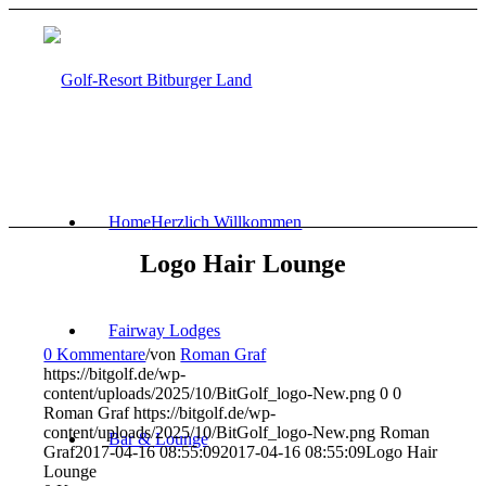
Home
Herzlich Willkommen
Logo Hair Lounge
Fairway Lodges
0 Kommentare
/
von
Roman Graf
https://bitgolf.de/wp-
content/uploads/2025/10/BitGolf_logo-New.png
0
0
Roman Graf
https://bitgolf.de/wp-
content/uploads/2025/10/BitGolf_logo-New.png
Roman
Bar & Lounge
Graf
2017-04-16 08:55:09
2017-04-16 08:55:09
Logo Hair
Lounge