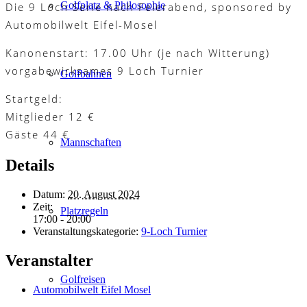
Golfplatz & Philosophie
Die 9 Loch Serie nach Feierabend, sponsored by
Automobilwelt Eifel-Mosel
Kanonenstart: 17.00 Uhr (je nach Witterung)
vorgabewirksames 9 Loch Turnier
Golfbahnen
Startgeld:
Mitglieder 12 €
Gäste 44 €
Mannschaften
Details
Datum:
20. August 2024
Zeit:
Platzregeln
17:00 - 20:00
Veranstaltungskategorie:
9-Loch Turnier
Veranstalter
Golfreisen
Automobilwelt Eifel Mosel