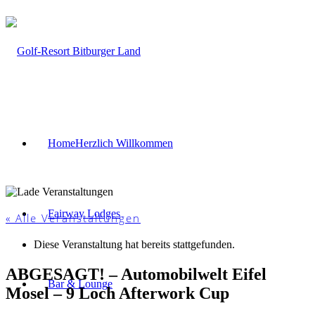
Home
Herzlich Willkommen
Fairway Lodges
« Alle Veranstaltungen
Diese Veranstaltung hat bereits stattgefunden.
ABGESAGT! – Automobilwelt Eifel
Bar & Lounge
Mosel – 9 Loch Afterwork Cup