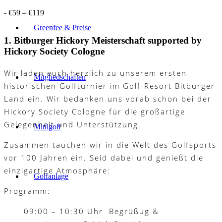
-
€59 – €119
Greenfee & Preise
1. Bitburger Hickory Meisterschaft supported by
Hickory Society Cologne
Wir laden euch herzlich zu unserem ersten
Mitgliedschaften
historischen Golfturnier im Golf-Resort Bitburger
Land ein. Wir bedanken uns vorab schon bei der
Hickory Society Cologne für die großartige
Gelegenheit und Unterstützung.
Minigolf
Zusammen tauchen wir in die Welt des Golfsports
vor 100 Jahren ein. Seid dabei und genießt die
einzigartige Atmosphäre:
Golfanlage
Programm:
09:00 – 10:30 Uhr Begrüßug &