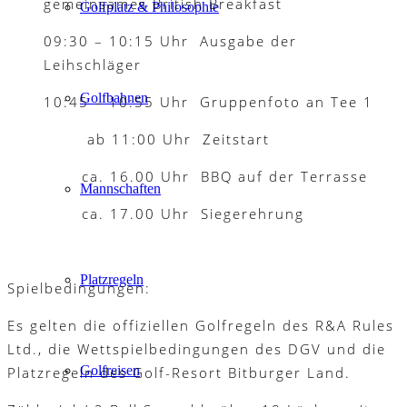
gemeinsames British Breakfast
Golfplatz & Philosophie
09:30 – 10:15 Uhr Ausgabe der
Leihschläger
Golfbahnen
10:45 – 10:55 Uhr Gruppenfoto an Tee 1
ab 11:00 Uhr Zeitstart
ca. 16.00 Uhr BBQ auf der Terrasse
Mannschaften
ca. 17.00 Uhr Siegerehrung
Platzregeln
Spielbedingungen:
Es gelten die offiziellen Golfregeln des R&A Rules
Ltd., die Wettspielbedingungen des DGV und die
Golfreisen
Platzregeln des Golf-Resort Bitburger Land.