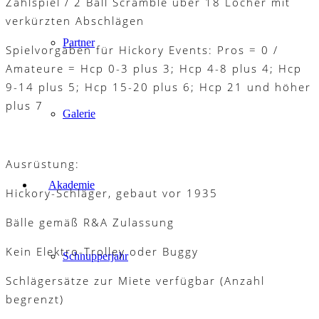
Zählspiel / 2 Ball Scramble über 18 Löcher mit
verkürzten Abschlägen
Partner
Spielvorgaben für Hickory Events: Pros = 0 /
Amateure = Hcp 0-3 plus 3; Hcp 4-8 plus 4; Hcp
9-14 plus 5; Hcp 15-20 plus 6; Hcp 21 und höher
plus 7
Galerie
Ausrüstung:
Akademie
Hickory-Schläger, gebaut vor 1935
Bälle gemäß R&A Zulassung
Kein Elektro-Trolley oder Buggy
Schnupperjahr
Schlägersätze zur Miete verfügbar (Anzahl
begrenzt)