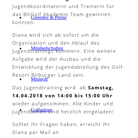
Jugendkoordinatorin und Trainerin für
das BitGolf Akademie Team gewinnen
Greenfee & Preise
konnten.
Diana wird sich ab sofort um die
Organisation und den Ablauf des
Mitgliedschaften
Jugendtrainings kümmern. Eine weitere
Aufgabe wird der Ausbau und die
Entwicklung der Jugendabteilung des Golf-
Resort Bitburger Land sein.
Minigolf
Das Jugendtraining wird ab
Samstag,
14.04.2018 von 14:00 bis 15:00 Uhr
wieder aufgenommen. Alle Kinder und
Golfanlage
Jugendlichen sind herzlich eingeladen!
Solltet ihr Fragen haben, erreicht ihr
Diana per Mail an