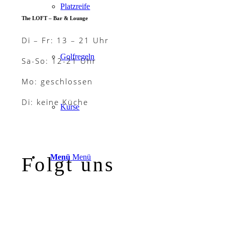
Platzreife
The LOFT – Bar & Lounge
Di – Fr: 13 – 21 Uhr
Golfregeln
Sa-So: 12-21 Uhr
Mo: geschlossen
Di: keine Küche
Kurse
Menü
Menü
Folgt uns