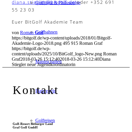
diana.stiegler@bitgolf.de
oder +352 691
Golfplatz & Philosophie
55 23 03
Euer BitGolf Akademie Team
Golfbahnen
von
Roman Graf
https://bitgolf.de/wp-content/uploads/2018/01/Bitgolf-
Akademie-Logo-2018.png
495
915
Roman Graf
https://bitgolf.de/wp-
content/uploads/2025/10/BitGolf_logo-New.png
Roman
Graf
2018-03-26 15:12:40
2018-03-26 15:12:40
Diana
Mannschaften
Stiegler neue Jugendkoordinatorin
Kontakt
Platzregeln
Golfreisen
Golf-Resort Bitburger Land
Graf Golf GmbH