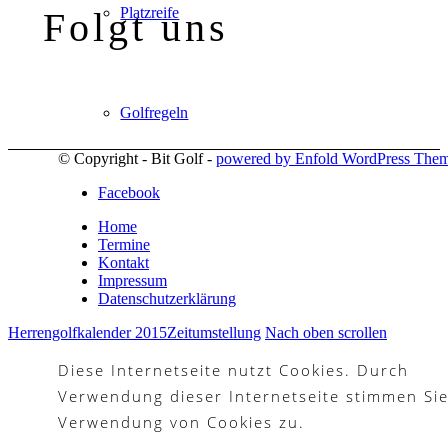
Platzreife
Folgt uns
Golfregeln
© Copyright - Bit Golf -
powered by Enfold WordPress The
Facebook
Kurse
Home
Termine
Kontakt
Impressum
Datenschutzerklärung
Menü
Menü
Herrengolfkalender 2015
Zeitumstellung
Nach oben scrollen
Diese Internetseite nutzt Cookies. Durch
Verwendung dieser Internetseite stimmen Sie
Verwendung von Cookies zu.