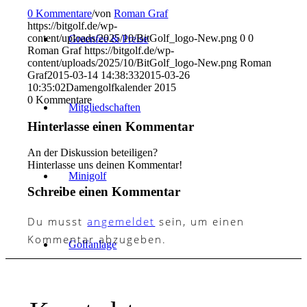
0 Kommentare
/
von
Roman Graf
https://bitgolf.de/wp-
content/uploads/2025/10/BitGolf_logo-New.png
0
0
Greenfee & Preise
Roman Graf
https://bitgolf.de/wp-
content/uploads/2025/10/BitGolf_logo-New.png
Roman
Graf
2015-03-14 14:38:33
2015-03-26
10:35:02
Damengolfkalender 2015
0
Kommentare
Mitgliedschaften
Hinterlasse einen Kommentar
An der Diskussion beteiligen?
Hinterlasse uns deinen Kommentar!
Minigolf
Schreibe einen Kommentar
Du musst
angemeldet
sein, um einen
Kommentar abzugeben.
Golfanlage