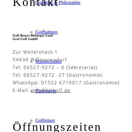
Kontakt
Golfplatz & Philosophie
Golfbahnen
Golf-Resort Bitburger Land
Graf Golf GmbH
Zur Weilersheck 1
54636 Wißmannsdorf
Mannschaften
Tel: 06527-9272 – 0 (Sekretariat)
Tel: 06527-9272 -27 (Gastronomie)
WhatsApp: 01522 6719017 (Gastronomie)
E-Mail:
info@bitgolf.de
Platzregeln
Golfreisen
Öffnungszeiten