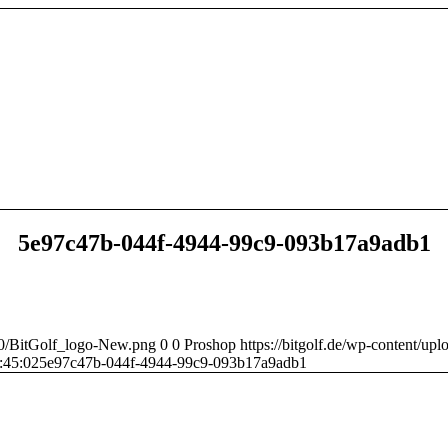
5e97c47b-044f-4944-99c9-093b17a9adb1
/10/BitGolf_logo-New.png
0
0
Proshop
https://bitgolf.de/wp-content/u
:45:02
5e97c47b-044f-4944-99c9-093b17a9adb1