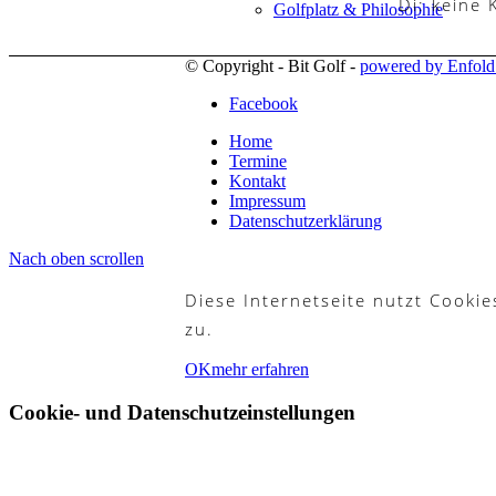
Di: keine
Golfplatz & Philosophie
© Copyright - Bit Golf -
powered by Enfol
Facebook
Golfbahnen
Home
Termine
Kontakt
Impressum
Datenschutzerklärung
Mannschaften
Nach oben scrollen
Diese Internetseite nutzt Cooki
zu.
Platzregeln
OK
mehr erfahren
Cookie- und Datenschutzeinstellungen
Golfreisen