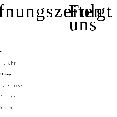
fnungszeiten
Folgt
uns
riat
-15 Uhr
& Lounge
3 – 21 Uhr
-21 Uhr
lossen