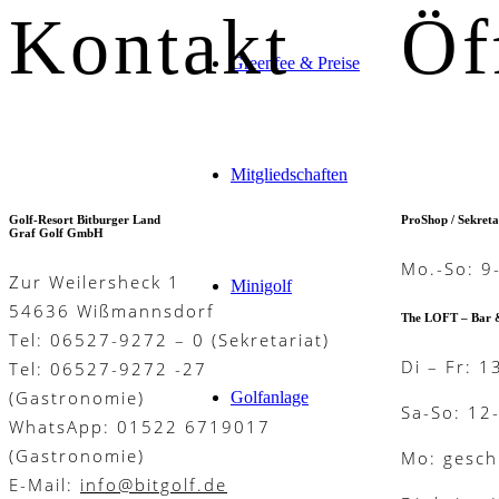
Kontakt
Öf
Greenfee & Preise
Mitgliedschaften
Golf-Resort Bitburger Land
ProShop / Sekreta
Graf Golf GmbH
Mo.-So: 9
Zur Weilersheck 1
Minigolf
54636 Wißmannsdorf
The LOFT – Bar 
Tel: 06527-9272 – 0 (Sekretariat)
Di – Fr: 1
Tel: 06527-9272 -27
(Gastronomie)
Golfanlage
Sa-So: 12
WhatsApp: 01522 6719017
(Gastronomie)
Mo: gesch
E-Mail:
info@bitgolf.de