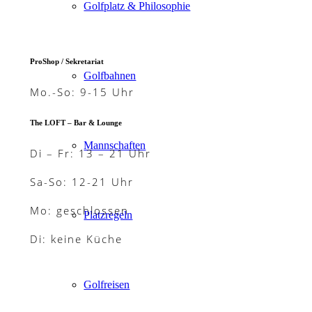
Golfplatz & Philosophie
ProShop / Sekretariat
Golfbahnen
Mo.-So: 9-15 Uhr
The LOFT – Bar & Lounge
Mannschaften
Di – Fr: 13 – 21 Uhr
Sa-So: 12-21 Uhr
Mo: geschlossen
Platzregeln
Di: keine Küche
Golfreisen