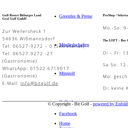
Golf-Resort Bitburger Land
ProShop / Sekreta
Greenfee & Preise
Graf Golf GmbH
Mo.-So: 9
Zur Weilersheck 1
54636 Wißmannsdorf
The LOFT – Bar 
Mitgliedschaften
Tel: 06527-9272 – 0 (Sekretariat)
Di – Fr: 1
Tel: 06527-9272 -27
(Gastronomie)
Sa-So: 12
WhatsApp: 01522 6719017
Minigolf
(Gastronomie)
Mo: gesch
E-Mail:
info@bitgolf.de
Di: keine
Golfanlage
© Copyright - Bit Golf -
powered by Enfol
Facebook
Home