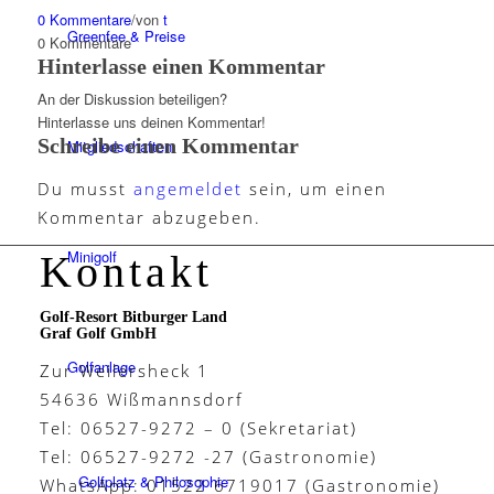
0 Kommentare
/
von
t
Greenfee & Preise
0
Kommentare
Hinterlasse einen Kommentar
An der Diskussion beteiligen?
Hinterlasse uns deinen Kommentar!
Schreibe einen Kommentar
Mitgliedschaften
Du musst
angemeldet
sein, um einen
Kommentar abzugeben.
Minigolf
Kontakt
Golf-Resort Bitburger Land
Graf Golf GmbH
Golfanlage
Zur Weilersheck 1
54636 Wißmannsdorf
Tel: 06527-9272 – 0 (Sekretariat)
Tel: 06527-9272 -27 (Gastronomie)
Golfplatz & Philosophie
WhatsApp: 01522 6719017 (Gastronomie)