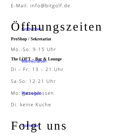
E-Mail:
info@bitgolf.de
Öffnungszeiten
Golfbahnen
ProShop / Sekretariat
Mo.-So: 9-15 Uhr
The LOFT – Bar & Lounge
Mannschaften
Di – Fr: 13 – 21 Uhr
Sa-So: 12-21 Uhr
Mo: geschlossen
Platzregeln
Di: keine Küche
Folgt uns
Golfreisen