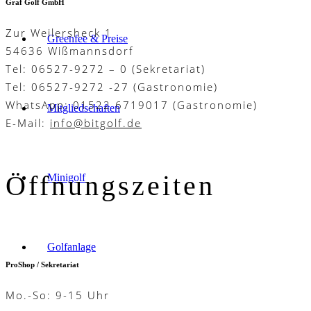
Graf Golf GmbH
Zur Weilersheck 1
Greenfee & Preise
54636 Wißmannsdorf
Tel: 06527-9272 – 0 (Sekretariat)
Tel: 06527-9272 -27 (Gastronomie)
WhatsApp: 01522 6719017 (Gastronomie)
Mitgliedschaften
E-Mail:
info@bitgolf.de
Öffnungszeiten
Minigolf
Golfanlage
ProShop / Sekretariat
Mo.-So: 9-15 Uhr