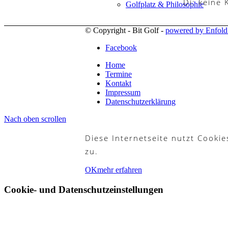
Di: keine
Golfplatz & Philosophie
© Copyright - Bit Golf -
powered by Enfol
Facebook
Golfbahnen
Home
Termine
Kontakt
Impressum
Datenschutzerklärung
Mannschaften
Nach oben scrollen
Diese Internetseite nutzt Cooki
zu.
Platzregeln
OK
mehr erfahren
Cookie- und Datenschutzeinstellungen
Golfreisen