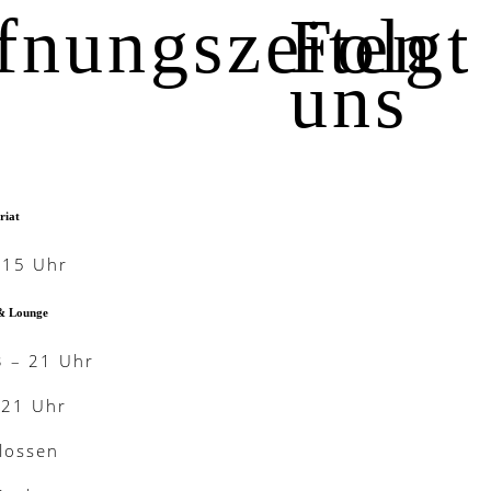
fnungszeiten
Folgt
uns
riat
-15 Uhr
& Lounge
3 – 21 Uhr
-21 Uhr
lossen