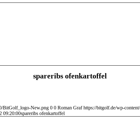
spareribs ofenkartoffel
/10/BitGolf_logo-New.png
0
0
Roman Graf
https://bitgolf.de/wp-conte
2 09:20:00
spareribs ofenkartoffel