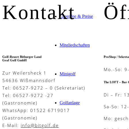
Kontakt
Öf
Greenfee & Preise
Mitgliedschaften
Golf-Resort Bitburger Land
ProShop / Sekreta
Graf Golf GmbH
Mo.-So: 9
Zur Weilersheck 1
Minigolf
54636 Wißmannsdorf
The LOFT – Bar 
Tel: 06527-9272 – 0 (Sekretariat)
Di – Fr: 1
Tel: 06527-9272 -27
(Gastronomie)
Golfanlage
Sa-So: 12
WhatsApp: 01522 6719017
(Gastronomie)
Mo: gesch
E-Mail:
info@bitgolf.de