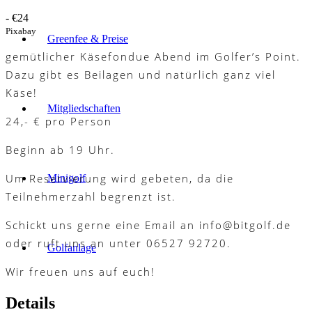
-
€24
Pixabay
Greenfee & Preise
gemütlicher Käsefondue Abend im Golfer’s Point.
Dazu gibt es Beilagen und natürlich ganz viel
Käse!
Mitgliedschaften
24,- € pro Person
Beginn ab 19 Uhr.
Um Reservierung wird gebeten, da die
Minigolf
Teilnehmerzahl begrenzt ist.
Schickt uns gerne eine Email an info@bitgolf.de
oder ruft uns an unter 06527 92720.
Golfanlage
Wir freuen uns auf euch!
Details