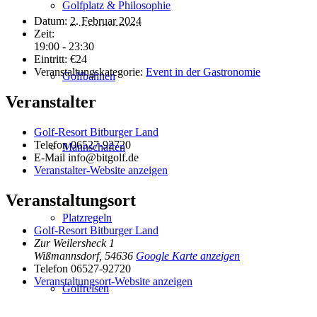
Golfplatz & Philosophie
Datum:
2. Februar 2024
Zeit:
19:00 - 23:30
Eintritt:
€24
Veranstaltungskategorie:
Event in der Gastronomie
Golfbahnen
Veranstalter
Golf-Resort Bitburger Land
Telefon
06527-92720
Mannschaften
E-Mail
info@bitgolf.de
Veranstalter-Website anzeigen
Veranstaltungsort
Platzregeln
Golf-Resort Bitburger Land
Zur Weilersheck 1
Wißmannsdorf
,
54636
Google Karte anzeigen
Telefon
06527-92720
Veranstaltungsort-Website anzeigen
Golfreisen