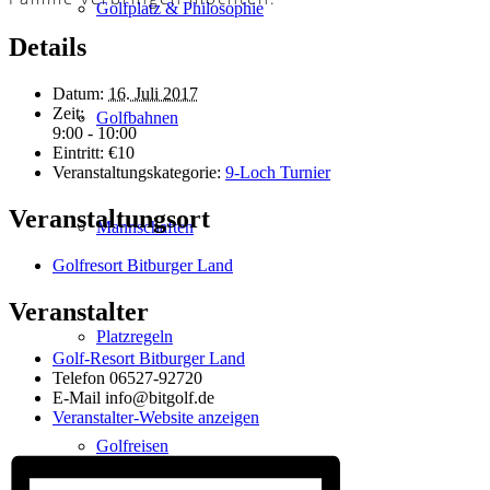
Golfplatz & Philosophie
Details
Datum:
16. Juli 2017
Zeit:
Golfbahnen
9:00 - 10:00
Eintritt:
€10
Veranstaltungskategorie:
9-Loch Turnier
Veranstaltungsort
Mannschaften
Golfresort Bitburger Land
Veranstalter
Platzregeln
Golf-Resort Bitburger Land
Telefon
06527-92720
E-Mail
info@bitgolf.de
Veranstalter-Website anzeigen
Golfreisen