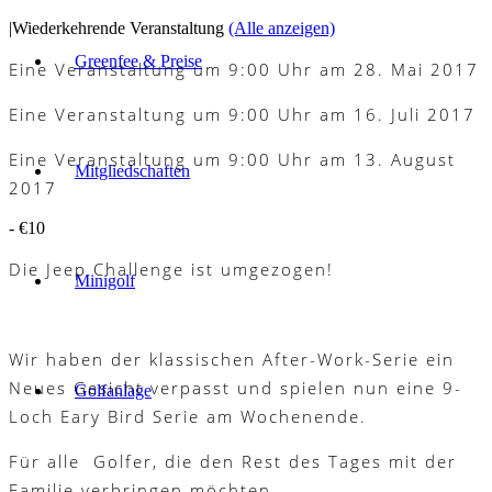
|
Wiederkehrende Veranstaltung
(Alle anzeigen)
Greenfee & Preise
Eine Veranstaltung um 9:00 Uhr am 28. Mai 2017
Eine Veranstaltung um 9:00 Uhr am 16. Juli 2017
Eine Veranstaltung um 9:00 Uhr am 13. August
Mitgliedschaften
2017
-
€10
Die Jeep Challenge ist umgezogen!
Minigolf
Wir haben der klassischen After-Work-Serie ein
Neues Gesicht verpasst und spielen nun eine 9-
Golfanlage
Loch Eary Bird Serie am Wochenende.
Für alle Golfer, die den Rest des Tages mit der
Familie verbringen möchten.