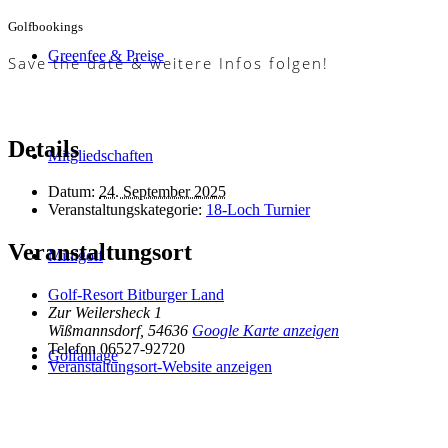
Golfbookings
Greenfee & Preise
Save the date & weitere Infos folgen!
Details
Mitgliedschaften
Datum:
24. September 2025
Veranstaltungskategorie:
18-Loch Turnier
Veranstaltungsort
Minigolf
Golf-Resort Bitburger Land
Zur Weilersheck 1
Wißmannsdorf
,
54636
Google Karte anzeigen
Telefon
06527-92720
Golfanlage
Veranstaltungsort-Website anzeigen