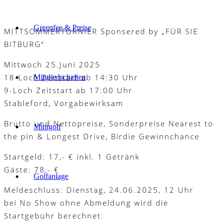
Greenfee & Preise
MITTSOMMERTURNIER Sponsered by „FÜR SIE
BITBURG“
Mittwoch 25.Juni 2025
18-Loch Zeitstart ab 14:30 Uhr
Mitgliedschaften
9-Loch Zeitstart ab 17:00 Uhr
Stableford, Vorgabewirksam
Brutto und Nettopreise, Sonderpreise Nearest to
Minigolf
the pin & Longest Drive, Birdie Gewinnchance
Startgeld: 17,- € inkl. 1 Getränk
Gäste: 78,- €
Golfanlage
Meldeschluss: Dienstag, 24.06.2025, 12 Uhr
bei No Show ohne Abmeldung wird die
Startgebühr berechnet.