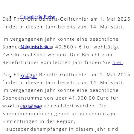
Greenfee & Preise
Das Fifty-One Benefiz-Golfturnier am 1. Mai 2025
findet in diesem Jahr bereits zum 14. Mal statt.
Im vergangenen Jahr konnte eine beachtliche
Spendensumme von 40.500,- € für wohltätige
Mitgliedschaften
Zwecke realisiert werden. Den Bericht zum
Benefizturnier vom letzten Jahr finden Sie
hier
.
Das Fifty-One Benefiz-Golfturnier am 1. Mai 2025
Minigolf
findet in diesem Jahr bereits zum 14. Mal statt.
Im vergangenen Jahr konnte eine beachtliche
Spendensumme von über 41.000,00 Euro für
wohltätige Zwecke realisiert werden. Die
Golfanlage
Spendeneinnahmen gehen an gemeinnützige
Einrichtungen in der Region,
Hauptspendenempfänger in diesem Jahr sind: