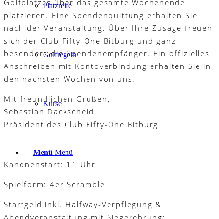
Golfplatzes über das gesamte Wochenende
Platzreife
platzieren. Eine Spendenquittung erhalten Sie
nach der Veranstaltung. Über Ihre Zusage freuen
sich der Club Fifty-One Bitburg und ganz
besonders die Spendenempfänger. Ein offizielles
Golfregeln
Anschreiben mit Kontoverbindung erhalten Sie in
den nächsten Wochen von uns.
Mit freundlichen Grüßen,
Kurse
Sebastian Dackscheid
Präsident des Club Fifty-One Bitburg
Menü
Menü
Kanonenstart: 11 Uhr
Spielform: 4er Scramble
Startgeld inkl. Halfway-Verpflegung &
Abendveranstaltung mit Siegerehrung: