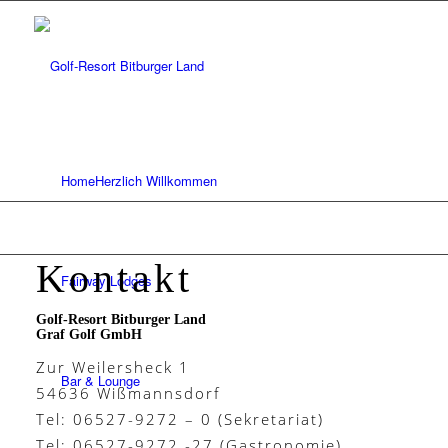
Home
Herzlich Willkommen
Kontakt
Fairway Lodges
Golf-Resort Bitburger Land
Graf Golf GmbH
Zur Weilersheck 1
Bar & Lounge
54636 Wißmannsdorf
Tel: 06527-9272 – 0 (Sekretariat)
Tel: 06527-9272 -27 (Gastronomie)