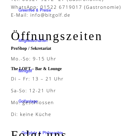
WhatsApp: 01522 6719017 (Gastronomie)
Greenfee & Preise
E-Mail:
info@bitgolf.de
Öffnungszeiten
Mitgliedschaften
ProShop / Sekretariat
Mo.-So: 9-15 Uhr
The LOFT – Bar & Lounge
Minigolf
Di – Fr: 13 – 21 Uhr
Sa-So: 12-21 Uhr
Golfanlage
Mo: geschlossen
Di: keine Küche
Folgt uns
Golfplatz & Philosophie